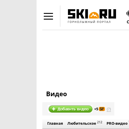
Видео
(?)
+5
212
Главная
Любительское
PRO-видео