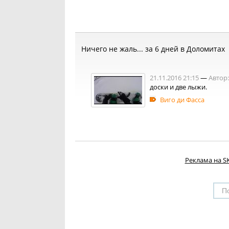
Ничего не жаль... за 6 дней в Доломитах
21.11.2016 21:15
—
Автор:
доски и две лыжи.
Виго ди Фасса
Реклама на SK