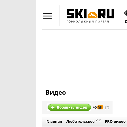
Видео
(?)
+5
212
Главная
Любительское
PRO-видео