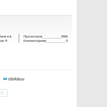
ане и в
Просмотров
3908
ие. Я
Комментариев
0
info@ski.ru