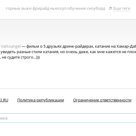
горные лыжи
фрирайд
ньюскул
обучение
сноуборд
Еще теги
Vattoangel
— фильм о 5 друзьях дринк-райдерах, катание на Хамар-Даб
видеть разные стили катания, но очень даже, как мне кажется не плох
не судите строго...)))
I.RU
Политика републикации
Ограничение ответственности