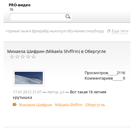
PRO-видео
76
горные лыжи
фрирайд
ньюскул
обучение
сноуборд
Еще теги
Михаела Шифрин (Mikaela Shiffrin) в Обергугле
Просмотров
2116
Комментариев
0
17.01.2012 21:07
—
Автор:
jul
— Вот такая 16 летняя
крутышка
Михаела Шифрин
Mikaela Shiffrin
Обергугль