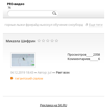
PRO-видео
76
горные лыжи
фрирайд
ньюскул
обучение
сноуборд
Еще теги
Микаэла Шифрин
Просмотров
2358
Комментариев
6
04.12.2019 18:43
—
Автор:
jul
— Рвет всех
гигантский слалом
Реклама на SKI.RU