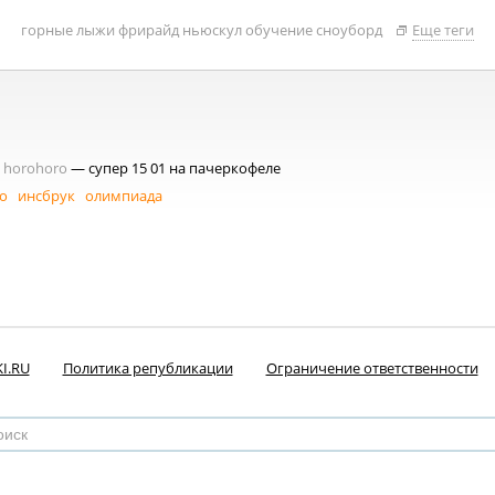
горные лыжи
фрирайд
ньюскул
обучение
сноуборд
Еще теги
horohoro
— супер 15 01 на пачеркофеле
ко
инсбрук
олимпиада
I.RU
Политика републикации
Ограничение ответственности