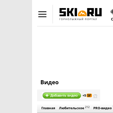
Видео
(?)
+5
212
Главная
Любительское
PRO-видео