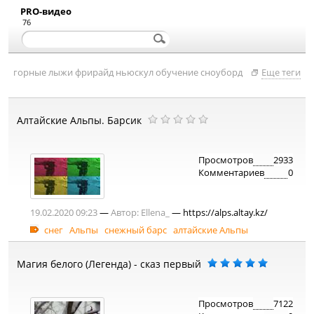
PRO-видео
76
горные лыжи
фрирайд
ньюскул
обучение
сноуборд
Еще теги
Алтайские Альпы. Барсик
Просмотров
2933
Комментариев
0
19.02.2020 09:23
—
Автор:
Ellena_
— https://alps.altay.kz/
снег
Альпы
снежный барс
алтайские Альпы
Магия белого (Легенда) - сказ первый
Просмотров
7122