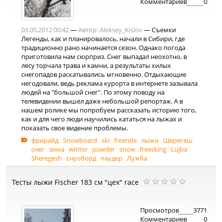
Комментариев
0
03.05.2012 00:42
—
Автор:
Aleksey_Kislov
— Съемки
Легенды, как и планировалось, начали в Сибири, где
традиционно рано начинается сезон. Однако погода
приготовила нам сюрприз. Снег выпадал неохотно, в
лесу торчала трава и камни, а результаты хилых
снегопадов раскатывались мгновенно. Отдыхающие
негодовали, ведь реклама курорта в интернете зазывала
людей на "большой снег". По этому поводу на
телевидении вышел даже небольшой репортаж. А в
нашем ролике мы попробуем рассказать историю того,
как и для чего люди научились кататься на лыжах и
показать свое видение проблемы.
фрирайд
Snowboard
ski
freeride
лыжи
Шерегеш
снег
зима
winter
powder
snow
freesking
Lujba
Sheregesh
снуоборд
паудер
Лужба
Тесты лыжи Fischer 183 см "цех" race
Просмотров
3771
Комментариев
0