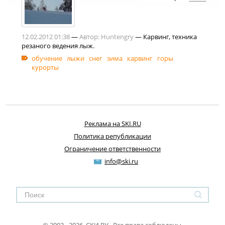
12.02.2012 01:38
—
Автор:
Huntengry
— Карвинг, техника
резаного ведения лыж.
обучение
лыжи
снег
зима
карвинг
горы
курорты
Реклама на SKI.RU
Политика републикации
Ограничение ответственности
info@ski.ru
© 2003 - 2026, СКИ.РУ Все права соблюдены.