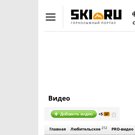
Видео
(?)
+5
212
Главная
Любительское
PRO-видео