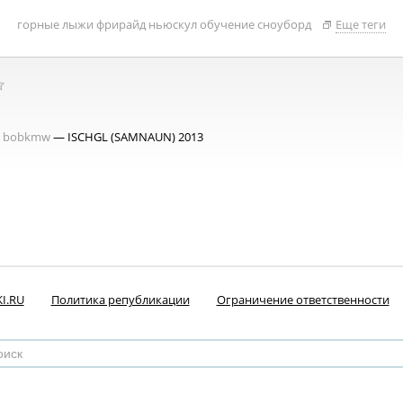
горные лыжи
фрирайд
ньюскул
обучение
сноуборд
Еще теги
bobkmw
— ISCHGL (SAMNAUN) 2013
I.RU
Политика републикации
Ограничение ответственности