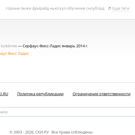
горные лыжи
фрирайд
ньюскул
обучение
сноуборд
Еще теги
bobkmw
— Серфаус-Фисс-Ладис январь 2014 г.
рфаус Фисс Ладис
I.RU
Политика републикации
Ограничение ответственности
© 2003 - 2026, СКИ.РУ Все права соблюдены.