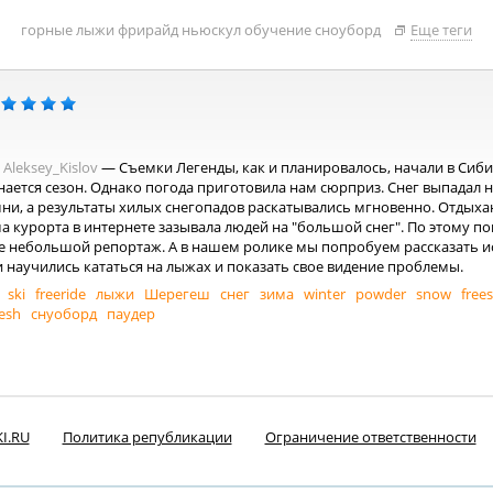
горные лыжи
фрирайд
ньюскул
обучение
сноуборд
Еще теги
Aleksey_Kislov
— Съемки Легенды, как и планировалось, начали в Сиби
ается сезон. Однако погода приготовила нам сюрприз. Снег выпадал н
амни, а результаты хилых снегопадов раскатывались мгновенно. Отды
а курорта в интернете зазывала людей на "большой снег". По этому по
е небольшой репортаж. А в нашем ролике мы попробуем рассказать 
ди научились кататься на лыжах и показать свое видение проблемы.
ski
freeride
лыжи
Шерегеш
снег
зима
winter
powder
snow
free
esh
снуоборд
паудер
I.RU
Политика републикации
Ограничение ответственности