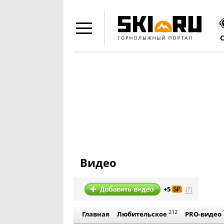
Видео
(?)
+5
212
Главная
Любительское
PRO-видео