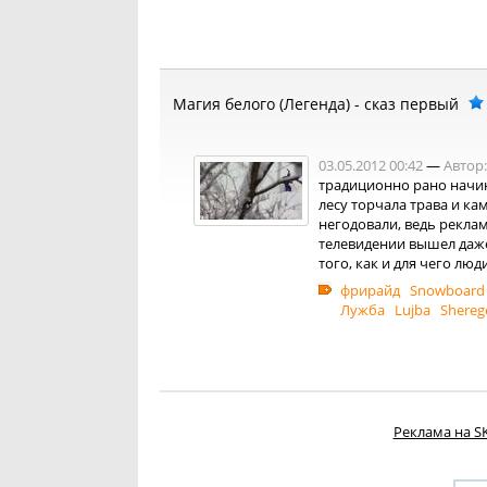
Магия белого (Легенда) - сказ первый
03.05.2012 00:42
—
Автор:
традиционно рано начин
лесу торчала трава и к
негодовали, ведь реклам
телевидении вышел даж
того, как и для чего лю
фрирайд
Snowboard
Лужба
Lujba
Shereg
Реклама на SK