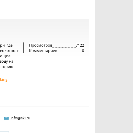
ри, где
Просмотров
7122
еохотно, в
Комментариев
0
хающие
воду на
историю
sking
info@ski.ru