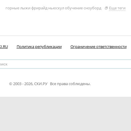
горные лыжи
фрирайд
ньюскул
обучение
сноуборд
Еще теги
I.RU
Политика републикации
Ограничение ответственности
© 2003 - 2026, СКИ.РУ Все права соблюдены.