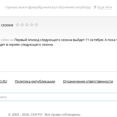
горные лыжи
фрирайд
ньюскул
обучение
сноуборд
Еще теги
м сезоне
video
— Первый эпизод следующего сезона выйдет 11 октября. А пока 
ждет в сериях следующего сезона.
I.RU
Политика републикации
Ограничение ответственности
© 2003 - 2026, СКИ.РУ Все права соблюдены.