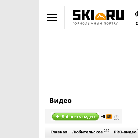
Видео
(?)
+5
212
Главная
Любительское
PRO-видео