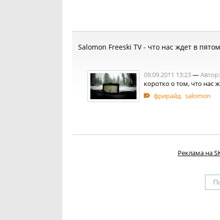
Salomon Freeski TV - что нас ждет в пято
09.09.2011 13:23
—
Автор:
коротко о том, что нас 
фрирайд
salomon
Реклама на SK