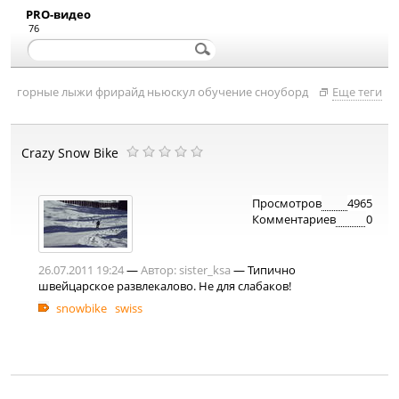
PRO-видео
76
горные лыжи
фрирайд
ньюскул
обучение
сноуборд
Еще теги
Crazy Snow Bike
Просмотров
4965
Комментариев
0
26.07.2011 19:24
—
Автор:
sister_ksa
— Типично
швейцарское развлекалово. Не для слабаков!
snowbike
swiss