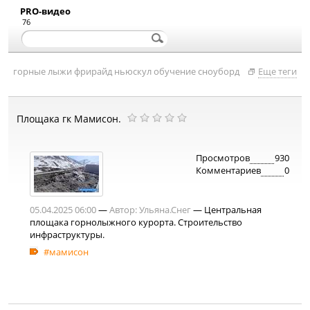
PRO-видео
76
горные лыжи
фрирайд
ньюскул
обучение
сноуборд
Еще теги
Площака гк Мамисон.
Просмотров
930
Комментариев
0
05.04.2025 06:00
—
Автор:
Ульяна.Снег
— Центральная
площака горнолыжного курорта. Строительство
инфраструктуры.
#мамисон