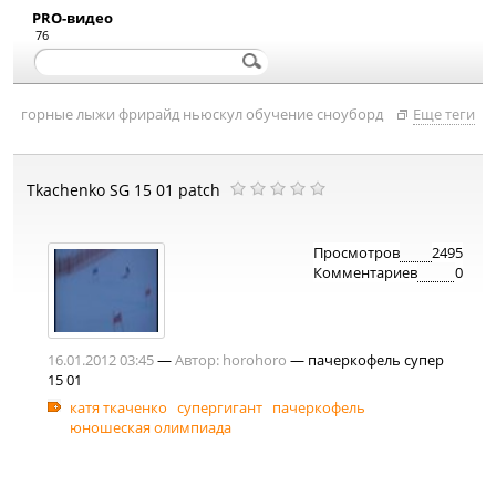
PRO-видео
76
горные лыжи
фрирайд
ньюскул
обучение
сноуборд
Еще теги
Tkachenko SG 15 01 patch
Просмотров
2495
Комментариев
0
16.01.2012 03:45
—
Автор:
horohoro
— пачеркофель супер
15 01
катя ткаченко
супергигант
пачеркофель
юношеская олимпиада