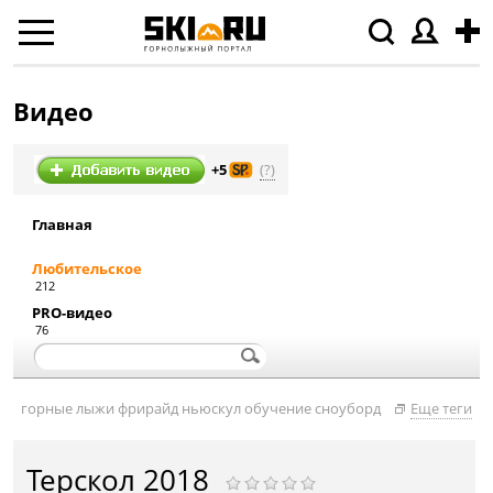
Видео
(?)
+5
Главная
Любительское
212
PRO-видео
76
горные лыжи
фрирайд
ньюскул
обучение
сноуборд
Еще теги
Терскол 2018