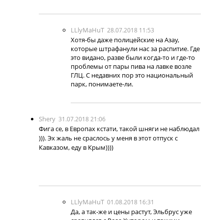
LLlyMaHuT
28.07.2018 11:53
Хотя-бы даже полицейские на Азау,
которые штрафанули нас за распитие. Где
это видано, разве были когда-то и где-то
проблемы от пары пива на лавке возле
ГЛЦ. С недавних пор это национальный
парк, понимаете-ли.
Shery
31.07.2018 21:06
Фига се, в Европах кстати, такой шняги не наблюдал
))). Эх жаль не сраслось у меня в этот отпуск с
Кавказом, еду в Крым))))
LLlyMaHuT
01.08.2018 16:31
Да, а так-же и цены растут, Эльбрус уже