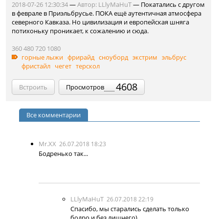
2018-07-26 12:30:34
—
Автор:
LLlyMaHuT
— Покатались с другом
в феврале в Приэльбрусье. ПОКА ещё аутентичная атмосфера
северного Кавказа. Но цивилизация и европейская шняга
потихоньку проникает, к сожалению и сюда.
360
480
720
1080
горные лыжи
фрирайд
сноуборд
экстрим
эльбрус
фристайл
чегет
терскол
4608
Встроить
Просмотров
Все комментарии
Mr.XX
26.07.2018 18:23
Бодренько так...
LLlyMaHuT
26.07.2018 22:19
Спасибо, мы старались сделать только
бодро и без лишнего)