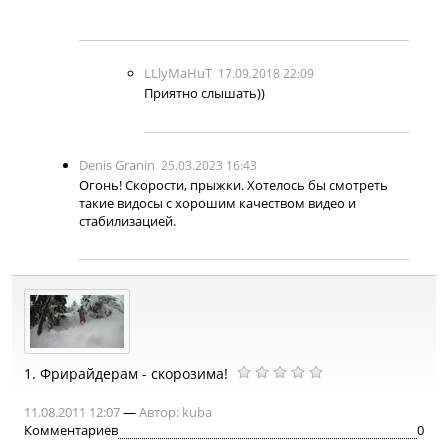
LLlyMaHuT
17.09.2018 22:09
Приятно слышать))
Denis Granin
25.03.2023 16:43
Огонь! Скорости, прыжки. Хотелось бы смотреть
такие видосы с хорошим качеством видео и
стабилизацией.
1.
Фрирайдерам - скорозима!
11.08.2011 12:07
—
Автор:
kuba
Комментариев
0