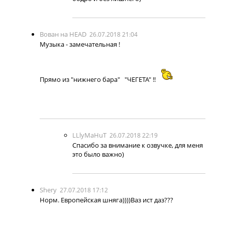
Вован на HEAD
26.07.2018 21:04
Музыка - замечательная !
Прямо из "нижнего бара" "ЧЕГЕТА" !!
LLlyMaHuT
26.07.2018 22:19
Спасибо за внимание к озвучке, для меня
это было важно)
Shery
27.07.2018 17:12
Норм. Европейская шняга))))Ваз ист даз???