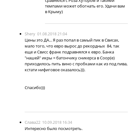
сравнялся с Роза Хутором и такими
темпами может обогнать его. Удачи вам
в Крыму)
Shery
01.08.2018 21:04
Цены это ДА... Я раз попал в самый пик в Свисах,
мало того, что евро вырос до рекордных 84, так
еще и Свисс франк подравнялся к евро. Банка
"нашей" икры = батончику сникерса в Соор(е)
приходилось пить вино с пробками как из под пива,
кстати нифиговое оказалось))).
Спасибо)))
Слава22
10.09.2018 16:34
Интересно было посмотреть.