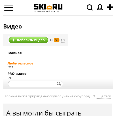
Видео
(?)
+5
Главная
Любительское
212
PRO-видео
76
горные лыжи
фрирайд
ньюскул
обучение
сноуборд
Еще теги
А вы могли бы сыграть