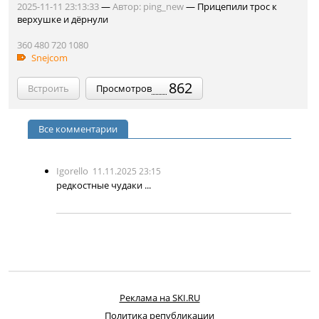
2025-11-11 23:13:33
—
Автор:
ping_new
— Прицепили трос к
верхушке и дёрнули
360
480
720
1080
Snejcom
862
Встроить
Просмотров
Все комментарии
Igorello
11.11.2025 23:15
редкостные чудаки ...
Реклама на SKI.RU
Политика републикации