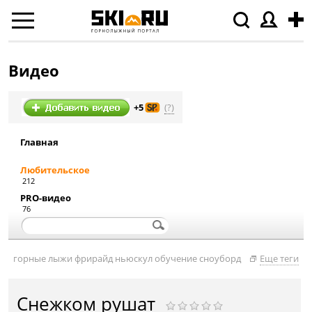
Видео
(?)
+5
Главная
Любительское
212
PRO-видео
76
горные лыжи
фрирайд
ньюскул
обучение
сноуборд
Еще теги
Снежком рушат