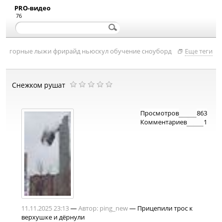
PRO-видео
76
горные лыжи
фрирайд
ньюскул
обучение
сноуборд
Еще теги
Снежком рушат
Просмотров
863
Комментариев
1
11.11.2025 23:13
—
Автор:
ping_new
— Прицепили трос к
верхушке и дёрнули