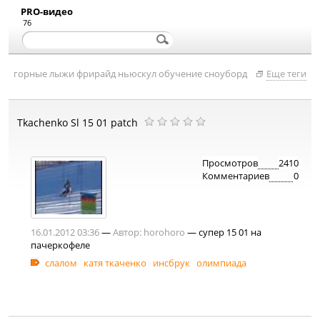
PRO-видео
76
горные лыжи
фрирайд
ньюскул
обучение
сноуборд
Еще теги
Tkachenko Sl 15 01 patch
Просмотров
2410
Комментариев
0
16.01.2012 03:36
—
Автор:
horohoro
— супер 15 01 на
пачеркофеле
слалом
катя ткаченко
инсбрук
олимпиада