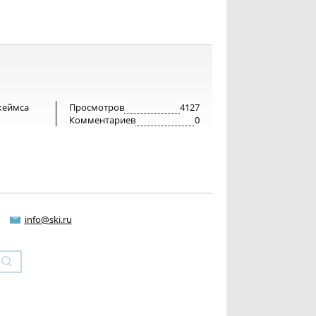
жеймса
Просмотров
4127
Комментариев
0
info@ski.ru