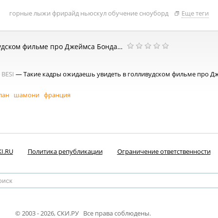
горные лыжи
фрирайд
ньюскул
обучение
сноуборд
Еще теги
вудском фильме про Джеймса Бонда…
BESI
— Такие кадры ожидаешь увидеть в голливудском фильме про Д
лан
шамони
франция
I.RU
Политика републикации
Ограничение ответственности
© 2003 - 2026, СКИ.РУ Все права соблюдены.