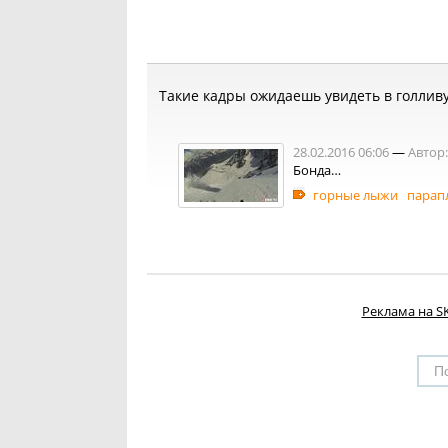
Такие кадры ожидаешь увидеть в голли
28.02.2016 06:06
—
Автор:
Бонда…
горные лыжи
парап
Реклама на SK