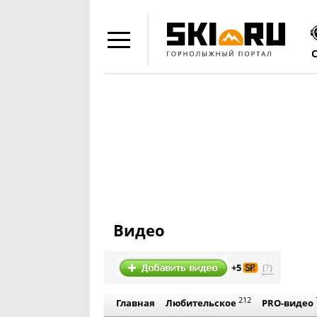
Видео
(?)
+5
212
Главная
Любительское
PRO-видео