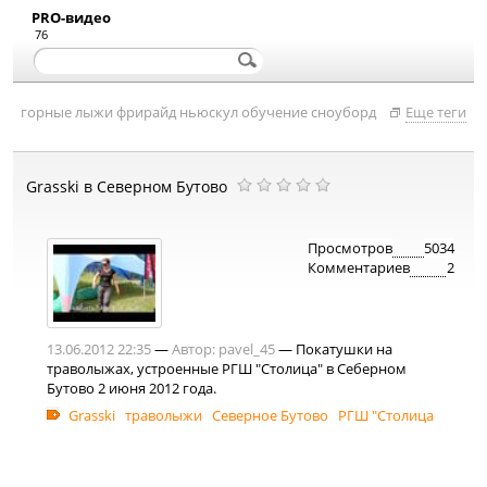
PRO-видео
76
горные лыжи
фрирайд
ньюскул
обучение
сноуборд
Еще теги
Grasski в Северном Бутово
Просмотров
5034
Комментариев
2
13.06.2012 22:35
—
Автор:
pavel_45
— Покатушки на
траволыжах, устроенные РГШ "Столица" в Себерном
Бутово 2 июня 2012 года.
Grasski
траволыжи
Северное Бутово
РГШ "Столица