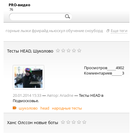
PRO-видео
76
горные лыжи
фрирайд
ньюскул
обучение
сноуборд
Еще теги
Тесты HEAD, Шуколово
Просмотров
4902
Комментариев
3
20.01.2014 15:33
—
Автор:
Ariadne
— Тесты HEAD в
Подмосковье.
шуколово
head
народные тесты
Ханс Олссон новые боты