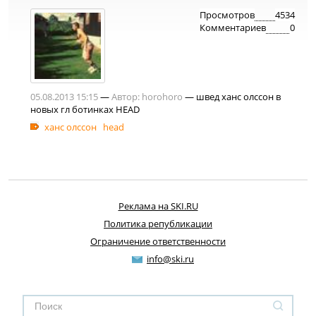
Просмотров
4534
Комментариев
0
05.08.2013 15:15
—
Автор:
horohoro
— швед ханс олссон в
новых гл ботинках HEAD
ханс олссон
head
Реклама на SKI.RU
Политика републикации
Ограничение ответственности
info@ski.ru