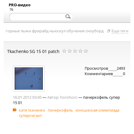
PRO-видео
76
горные лыжи
фрирайд
ньюскул
обучение
сноуборд
Еще теги
Tkachenko SG 15 01 patch
Просмотров
2493
Комментариев
0
16.01.2012 03:45
—
Автор:
horohoro
— пачеркофель супер
15 01
катя ткаченко
пачеркофель
юношеская олимпиада
супергигант